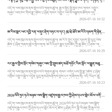
ལོ་སྟོད་ཀྱི་དངུལ་རྩའི་སྤྱི་འབོར་ལུགས་མཐུན་ངང་འཕར་སྣོན་བྱུང་བ་དང་། ཡིད་རྟོན་དངུལ་བུན་གྱི་གྲུབ་གཞི་མུ་མཐུད་ལེགས་འགྱུར་ཐུབ་པ།
འདི་ག་ལས་ཁུངས་ནས་སྤེལ་བའི་གནས་ཚུལ། རྒྱལ་སྲིད་སྤྱི་ཁྱབ་ཁང་གསར་འགྱུར་
གཞུང་ལས་ཁང་གིས་ཟླ་7ཚེས་15ཉིན་གསར་འགྱུར་ཡོངས་བསྒྲགས་ཚོགས་འདུ་
འཚོགས་པ་དང་། ཀྲུང་གོ་མི་དམངས་དངུལ་ཁང་གིས་ཡོངས་བསྒྲགས་བྱས་པའི་གྲངས་
2026-07-16 10:32
གཞི་ལས་མངོན་པར།
ཨ་རིས་སླར་ཡང་དབྱི་རན་ལ་རྡུང་རྡེག་བཏང་བ་དང་། ཁུ་ཝེ་ཐེའི་ཨ་རིའི་དམག་གི་རྟེན་གཞི་ཞིག་གི་ཉེ་འགྲམ་དུ་འབར་གས་བྱུང་བ།
འདི་ག་ལས་ཁུངས་ནས་སྤེལ་བའི་གནས་ཚུལ། ཨ་རིའི་ཀྲུང་དབྱང་དམག་སྤྱི་པུའུ་ཡིས་
ཚེས་15ཉིན་གནས་ཚུལ་སྤེལ་ནས། ཨ་རིའི་ཤར་རྒྱུད་དུས་ཚོད་ཀྱི་ཆུ་ཚོད་15ཙམ་ལ། ཨ་
རིའི་དམག་གིས་དབྱི་རན་ལ་དམིགས་ནས་ཉིན་དེར་རྡུང་རྡེག་བྱ་སྤྱོད་ཐེངས་གཉིས་པ་དེ་
2026-07-16 10:29
སྤེལ་ཡོད་ཅིང་།
རང་རྒྱལ་གྱིས་གྲོང་གསེབ་གཞུང་ལམ་གྱི་སྤུས་ཚད་མཐོ་གཏོང་རིམ་སྤོར་ལ་རྒྱུན་མཐུད་ངང་སྐུལ་འདེད་བཏང་བ།
འདི་ག་ལས་ཁུངས་ནས་སྤེལ་བའི་གནས་ཚུལ། གསར་འགོད་པས་སྤྱི་ཟླ་7ཚེས་15ཉིན་
འགྲིམ་འགྲུལ་སྐྱེལ་འདྲེན་པུའུ་ནས་ཤེས་རྟོགས་བྱས་པར་གཞིགས་ན། འདི་ལོ་ཤར་ཚུན།
རང་རྒྱལ་གྱིས་གྲོང་གསེབ་ཀྱི་འགྲིམ་འགྲུལ་རྨང་གཞིའི་སྒྲིག་བཀོད་ལ་མ་དངུལ་གཏོང་
2026-07-16 10:23
ཤུགས་ཆེ་རུ་བཏང་བ་དང་ཆབས་ཅིག
2026ལོའི་ཧྲང་ཧའེ་མཉམ་ལས་སྒྲིག་འཛུགས་རྒྱལ་ཁབ་ཀྱི་ཤེས་དཔལ་གླེང་མོལ་འགོ་ཚུགས་པ།
འདི་ག་ལས་ཁུངས་ནས་སྤེལ་བའི་གནས་ཚུལ། 2026ལོའི་ཧྲང་ཧའེ་མཉམ་ལས་སྒྲིག་
འཛུགས་རྒྱལ་ཁབ་ཀྱི་ཤེས་དཔལ་གླེང་མོལ་དེ་ཚེས་14ཉིན་ཁེར་གྷི་སི་ཐན་གྱི་རྒྱལ་ས་པི་