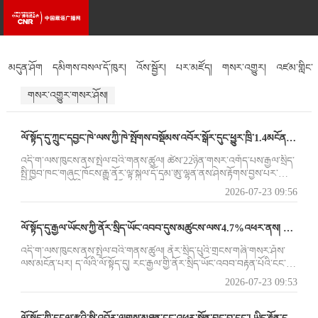
མདུན་ཤོག
དམིགས་བསལ་དོ་ཁུར།
འོས་སྦྱོར།
པར་མཛོད།
གསར་འགྱུར།
འཛམ་གླིང་
གསར་འགྱུར་གསར་ཤོས།
སྐར་ཁུངས།
འཚོ་བའི་རྒྱུན་ཤེས།
རིག་རྩལ།
ལོ་སྟོད་དུ་ཀྲུང་དབྱང་ཁེ་ལས་ཀྱི་ཁེ་སྤོགས་བསྡོམས་འབོར་སྒོར་དུང་ཕྱུར་ཁྲི་1.4མངོན་འགྱུར་བྱུང་བ་དང་། འཁོར་སྐྱོད་ཀྱི་རྣམ་པ་བརྟན་པོའི་ངང་ལེགས་སུ་ཕྱིན་པ།
འདི་ག་ལས་ཁུངས་ནས་སྤེལ་བའི་གནས་ཚུལ། ཚེས་22ཉིན་གསར་འགོད་པས་རྒྱལ་སྲིད་
སྤྱི་ཁྱབ་ཁང་གཞུང་ཁོངས་རྒྱུ་ནོར་ལྟ་སྐུལ་དོ་དམ་ཨུ་ལྷན་ནས་ཤེས་རྟོགས་བྱས་པར་
གཞིགས་ན། ད་ལོའི་ཟླ་བ་དང་པོ་ནས་དྲུག་པའི་བར།
2026-07-23 09:56
ལོ་སྟོད་དུ་རྒྱལ་ཡོངས་ཀྱི་ནོར་སྲིད་ཡོང་འབབ་དུས་མཚུངས་ལས་4.7%འཕར་ནས། དམངས་འཚོ་སོགས་གཙོ་གནད་ཁྱབ་ཁོངས་འགན་ལེན་ནུས་ལྡན་བྱུང་བ།
འདི་ག་ལས་ཁུངས་ནས་སྤེལ་བའི་གནས་ཚུལ། ནོར་སྲིད་པུའི་གྲངས་གཞི་གསར་ཤོས་
ལས་མངོན་པར། ད་ལོའི་ལོ་སྟོད་དུ། རང་རྒྱལ་གྱི་ནོར་སྲིད་ཡོང་འབབ་བརྟན་པོའི་ངང་
འཕར་བ་དང་།
2026-07-23 09:53