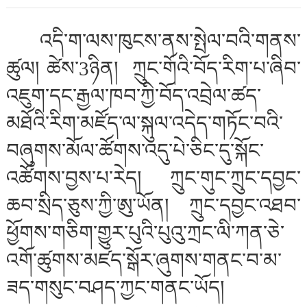
འདི་ག་ལས་ཁུངས་ནས་སྤེལ་བའི་གནས་
ཚུལ། ཚེས་
3
ཉིན། ཀྲུང་གོའི་བོད་རིག་པ་ཞིབ་
འཇུག་དང་རྒྱལ་ཁབ་ཀྱི་བོད་འབྲེལ་ཚད་
མཐོའི་རིག་མཛོད་ལ་སྐུལ་འདེད་གཏོང་བའི་
བཞུགས་མོལ་ཚོགས་འདུ་པེ་ཅིང་དུ་སྐོང་
འཚོགས་བྱས་པ་རེད། ཀྲུང་གུང་ཀྲུང་དབྱང་
ཆབ་སྲིད་ཅུས་ཀྱི་ཨུ་ཡོན། ཀྲུང་དབྱང་འཐབ་
ཕྱོགས་གཅིག་གྱུར་པུའི་པུའུ་ཀྲང་ལི་ཀན་ཅེ་
འགོ་ཚུགས་མཛད་སྒོར་ཞུགས་གནང་བ་མ་
ཟད་གསུང་བཤད་ཀྱང་གནང་ཡོད།