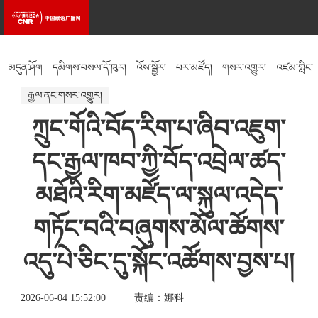
མདུན་ཤོག
དམིགས་བསལ་དོ་ཁུར།
འོས་སྦྱོར།
པར་མཛོད།
གསར་འགྱུར།
འཛམ་གླིང་
རྒྱལ་ནང་གསར་འགྱུར།
སྐར་ཁུངས།
འཚོ་བའི་རྒྱུན་ཤེས།
རིག་རྩལ།
ཀྲུང་གོའི་བོད་རིག་པ་ཞིབ་འཇུག་
དང་རྒྱལ་ཁབ་ཀྱི་བོད་འབྲེལ་ཚད་
མཐོའི་རིག་མཛོད་ལ་སྐུལ་འདེད་
གཏོང་བའི་བཞུགས་མོལ་ཚོགས་
འདུ་པེ་ཅིང་དུ་སྐོང་འཚོགས་བྱས་པ།
2026-06-04 15:52:00
责编：娜科