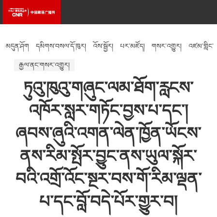
མདུན་ཤོག
དམིགས་བསལ་དོ་ཁུར།
འོས་སྦྱོར།
པར་མཛོད།
གསར་འགྱུར།
འཛམ་གླིང་
རྒྱལ་ནང་གསར་འགྱུར།
སྐར་ཁུངས།
འཚོ་བའི་རྒྱུན་ཤེས།
རིག་རྩལ།
ཏུའུ་ཁུའུ་གཞུང་ལམ་ཐོག་རླངས་
འཁོར་སླར་གཏོང་བྱས་པ་དང་།
ཞབས་ཞུའི་འགན་ལེན་ཁྱོན་ཡོངས་
ནས་རིམ་སྤོར་བྱུང་ནས་ཡུལ་སྐོར་
བའི་འགྲོ་འོང་སྔར་བས་གོ་རིམ་ལྡན་
པ་དང་བློ་བདེ་པོར་གྱུར་བ།