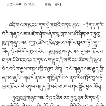
2026-06-04 15:48:00
责编：娜科
འདི་ག་ལས་ཁུངས་ནས་སྤེལ་བའི་གནས་ཚུལ།
“
ཐེན་ཧྲན་རི་
བོའི་གཞུང་ལམ་མཛེས་ཤོས་”ཞེས་སུ་གྲགས་པའི་ཤིན་ཅང་ཏུའུ་
ཁུའུ་གཞུང་ལམ་དུ་ཟླ་
6
ཚེས་
1
ཉིན་རླངས་འཁོར་སླར་གཏོང་བྱུང་
ཡོད། ཉེ་བའི་ལོ་གསུམ་རིང་། ཏུའུ་ཁུའུ་གཞུང་ལམ་དུ་ཡུལ་སྐོར་བ་
བརྟན་པོའི་ངང་འཕར་ནས་ལམ་རྒྱུད་ཀྱི་ས་ཁོངས་ཡོངས་ཀྱི་ཡུལ་
སྐོར་འཕེལ་རྒྱས་ལ་སྐུལ་ཁྲིད་ཐུབ་ཡོད། ད་ལོ་གཞུང་ལམ་རྒྱུད་ཀྱི་
ཞབས་ཞུའི་འགན་ལེན་མ་ལག་ཁྱོན་ཡོངས་ནས་རིམ་སྤོར་བྱས་ཏེ་
ཡུལ་སྐོར་བའི་འགྲུལ་བཞུད་ཀྱི་བདེ་འཇགས་སྲུང་སྐྱོང་བྱས་ཡོད།
ཏུའུ་ཁུའུ་གཞུང་ལམ་དེ་བྱང་ཤིན་ཅང་ཏུའུ་ཧྲན་ཙི་ནས་ལྷོ་