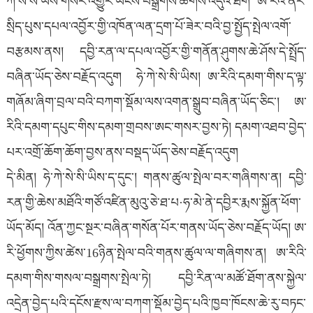
ཀེ་སེ་སི་ཡིས་གསར་འགྱུར་ཡོངས་བསྒྲགས་ཚོགས་འདུའི་ཐོག ཨ་རིའི་ནོར་
སྲིད་པུས་དཔལ་འབྱོར་གྱི་འཁོན་ལན་དྲག་པོ་ཟེར་བའི་བྱ་སྤྱོད་སྤེལ་འགོ་
བརྩམས་ནས། དབྱི་རན་ལ་དཔལ་འབྱོར་གྱི་གནོན་ཤུགས་ཆེ་ཤོས་དེ་སྤྲོད་
བཞིན་ཡོད་ཅེས་བརྗོད་འདུག ཧེ་ཀེ་སེ་སི་ཡིས། ཨ་རིའི་དམག་གིས་ད་ལྟ་
གཞོམ་ཞིག་བྲལ་བའི་བཀག་སྡོམ་ལས་འགན་སྒྲུབ་བཞིན་ཡོད་ཅིང་། ཨ་
རིའི་དམག་དཔུང་གིས་དམག་གྲབས་ཨང་གསར་བྱས་ཏེ། དམག་འཐབ་བྱེད་
པར་འགྲོ་ཆོག་ཆོག་བྱས་ནས་བསྡད་ཡོད་ཅེས་བརྗོད་འདུག
དེ་མིན། ཧེ་ཀེ་སེ་སི་ཡིས་ད་དུང་། གནས་ཚུལ་སྤེལ་བར་གཞིགས་ན། དབྱི་
རན་གྱི་ཆེས་མཐོའི་གཙོ་འཛིན་མུའུ་ཅེ་ཐ་པ·ཧ་མེ་ནེ་དབྱིར་རྨས་སྐྱོན་ཕོག་
ཡོད་མོད། འོན་ཀྱང་སྔར་བཞིན་གསོན་པོར་གནས་ཡོད་ཅེས་བརྗོད་ཡོད། ཨ་
རི་ཕྱོགས་ཀྱིས་ཚེས་16ཉིན་སྤེལ་བའི་གནས་ཚུལ་ལ་གཞིགས་ན། ཨ་རིའི་
དམག་གིས་གསལ་བསྒྲགས་སྤེལ་ཏེ། དབྱི་རིན་ལ་མཚོ་ཐོག་ནས་སྐྱེལ་
འདྲེན་བྱེད་པའི་དངོས་རྫས་ལ་བཀག་སྡོམ་བྱེད་པའི་ཁྱབ་ཁོངས་ཆེ་རུ་བཏང་