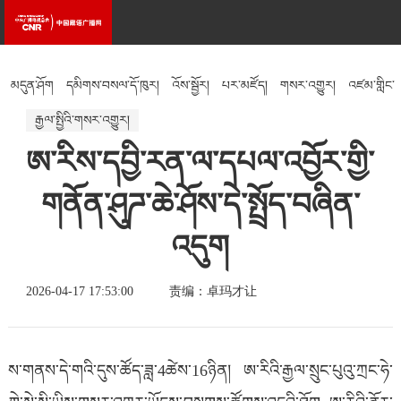
མདུན་ཤོག
དམིགས་བསལ་དོ་ཁུར།
འོས་སྦྱོར།
པར་མཛོད།
གསར་འགྱུར།
འཛམ་གླིང་
རྒྱལ་སྤྱིའི་གསར་འགྱུར།
སྐར་ཁུངས།
འཚོ་བའི་རྒྱུན་ཤེས།
རིག་རྩལ།
ཨ་རིས་དབྱི་རན་ལ་དཔལ་འབྱོར་གྱི་
གནོན་ཤུཌ་ཆེ་ཤོས་དེ་སྤྲོད་བཞིན་
འདུག
2026-04-17 17:53:00
责编：卓玛才让
ས་གནས་དེ་གའི་དུས་ཚོད་ཟླ་4ཚེས་16ཉིན། ཨ་རིའི་རྒྱལ་སྲུང་པུའུ་ཀྲང་ཧེ་