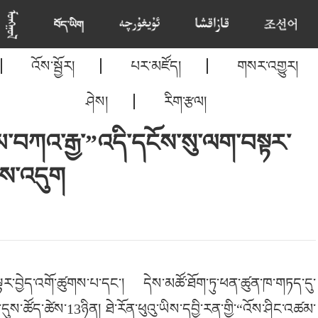
འོས་སྦྱོར།
པར་མཛོད།
གསར་འགྱུར།
ཤེས།
རིག་རྩལ།
་བཀའ་རྒྱ་”འདི་དངོས་སུ་ལག་བསྟར་
ྱས་འདུག
ར་བྱེད་འགོ་ཚུགས་པ་དང་། དེས་མཚོ་ཐོག་ཏུ་ཕན་ཚུན་ཁ་གཏད་དུ་
ས་ཚོད་ཚེས་13ཉིན། ཐེ་རོན་ཕུའུ་ཡིས་དབྱི་རན་གྱི་“འོས་ཤིང་འཚམ་