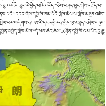
མཐུན་འཇོག་ཐུབ་རེ་བྱེད་བཞིན་ཡོད་”ཅེས་བཤད་བྱུང་ཞེས་བརྗོད་པ་
ས་པའི་”དབང་གིས་དབྱི་སི་ལམ་པོའི་གྲོས་མོལ་ལ་གྲོས་མཐུན་འཇོག་
ྤེལ་བར་གཞིགས་ན། ཨ་རི་དང་དབྱི་རན་གྱིས་མུ་མཐུད་འབྲེལ་གཏུག་
ན་འབྱེད་གྲོས་མོལ་”དེ་ཕལ་ཆེར་ཚེས་16ཉིན་དབྱི་སི་ལམ་པོར་བྱ་རྒྱུ་