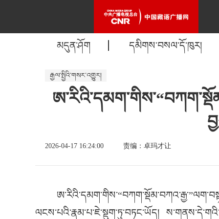
མདུན་ཤོག
དམིགས་བསལ་དོ་ཁུར།
རྒྱལ་སྤྱིའི་གསར་འགྱུར།
ཨ་རིའི་དམག་གིས་“བཀག་སྡོམ
བ
2026-04-17 16:24:00
责编：卓玛才让
ཨ་རིའི་དམག་གིས་“བཀག་སྡོམ་བཀའ་རྒྱ་”ལག་བསྟ
ལངས་པའི་རྣམ་པ་ཇེ་སྡུག་ཏུ་བཏང་ཡོད། ས་གནས་དེ་གའི་དུ