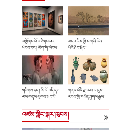
མགྱོགས་པོ་གཟིགས་པར་
མངའ་རིས་ཀྱི་ས་གཞི་ཆེན་
ཕེབས་དང་། མིག་གི་ལོངས་
པོའི་ཤིང་སྡོང་།
སྤྱོད་རང་རེད་འདུག
གཟིགས་དང་། རི་མོ་འདི་དག་
གནའ་བོའི་རྫ་ཆས་ལ་དུས་
ལས་གནས་ལུགས་མང་པོ་
རབས་ཀྱི་གསོན་ཤུགས་རྒྱས།
བསྟན་འདུག
འཛམ་གླིང་སྐར་ཁུངས།