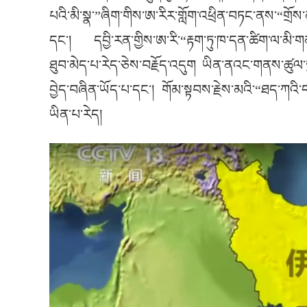
པའི་མི་སྣ་”ཞིག་གིས་ཨ་རིར་གློག་འཕྲིན་བཏང་ནས་“གྲོས་
དང་། དབྱི་རན་གྱིས་ཨ་རི་“རྟག་ཏུ་ཁ་དན་ཚིག་ལ་མི་གན
ཐུབ་མེད་པ་རེད་ཅེས་བརྗོད་འདུག ཡིན་ནའང་གནས་ཚུལ་ས
བྱེད་བཞིན་ཡོད་པ་དང་། གོམ་སྟབས་རྗེས་མའི་“ཐད་ཀའི་དབྱེ
ཡིན་པ་རེད།