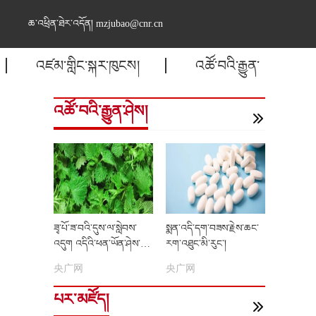
ཆ་འཕྲིན་ཐེར་འདོན། mzjubao@cnr.cn
འཛམ་གླིང་སྐར་ཁུངས།
འཚོ་བའི་རྒྱུན་
འཚོ་བའི་རྒྱུན་ཤེས།
ཟྭ་པོ་ཟ་བའི་དུས་ལ་སླེབས་
སྨན་འདི་དག་བཟས་རྗེས་ཆང་
འདུག འདིའི་ཕན་ཡོན་ཤེས་ཀྱི་
རག་འཐུང་མི་རུང་།
ཡོད་དམ།
央广网
央广网
པར་མཛོད།