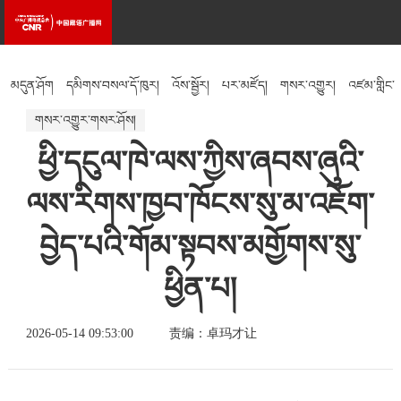
མདུན་ཤོག
དམིགས་བསལ་དོ་ཁུར།
འོས་སྦྱོར།
པར་མཛོད།
གསར་འགྱུར།
འཛམ་གླིང་
གསར་འགྱུར་གསར་ཤོས།
སྐར་ཁུངས།
འཚོ་བའི་རྒྱུན་ཤེས།
རིག་རྩལ།
ཕྱི་དངུལ་ཁེ་ལས་ཀྱིས་ཞབས་ཞུའི་
ལས་རིགས་ཁྱབ་ཁོངས་སུ་མ་འཇོག་
བྱེད་པའི་གོམ་སྟབས་མགྱོགས་སུ་
ཕྱིན་པ།
2026-05-14 09:53:00
责编：卓玛才让