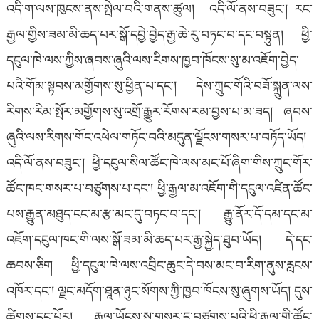
འདི་ག་ལས་ཁུངས་ནས་སྤེལ་བའི་གནས་ཚུལ། འདི་ལོ་ནས་བཟུང་། རང་
རྒྱལ་གྱིས་ཟམ་མི་ཆད་པར་སྒོ་དབྱེ་བྱེད་རྒྱ་ཆེ་རུ་བཏང་བ་དང་བསྟུན། ཕྱི་
དངུལ་ཁེ་ལས་ཀྱིས་ཞབས་ཞུའི་ལས་རིགས་ཁྱབ་ཁོངས་སུ་མ་འཇོག་བྱེད་
པའི་གོམ་སྟབས་མགྱོགས་སུ་ཕྱིན་པ་དང་། དེས་ཀྲུང་གོའི་བཟོ་སྐྲུན་ལས་
རིགས་རིམ་སྤོར་མགྱོགས་སུ་འགྲོ་རྒྱུར་རོགས་རམ་བྱས་པ་མ་ཟད། ཞབས་
ཞུའི་ལས་རིགས་གོང་འཕེལ་གཏོང་བའི་མདུན་ལྗོངས་གསར་པ་བཏོད་ཡོད།
འདི་ལོ་ནས་བཟུང་། ཕྱི་དངུལ་སིལ་ཚོང་ཁེ་ལས་མང་པོ་ཞིག་གིས་ཀྲུང་གོར་
ཚོང་ཁང་གསར་པ་བཙུགས་པ་དང་། ཕྱི་རྒྱལ་མ་འཇོག་གི་དངུལ་འཛིན་ཚོང་
པས་རྒྱུན་མཐུད་ངང་མ་རྩ་མང་དུ་བཏང་བ་དང་། རྒྱུ་ནོར་དོ་དམ་དང་མ་
འཇོག་དངུལ་ཁང་གི་ལས་སྒོ་ཟམ་མི་ཆད་པར་རྒྱ་སྐྱེད་ཐུབ་ཡོད། དེ་དང་
ཆབས་ཅིག ཕྱི་དངུལ་ཁེ་ལས་འབྲིང་ཆུང་དེ་བས་མང་བ་རིག་ནུས་རླངས་
འཁོར་དང་། ལྗང་མདོག་ཐཱན་ཉུང་སོགས་ཀྱི་ཁྱབ་ཁོངས་སུ་ཞུགས་ཡོད། དུས་
ཚིགས་དང་པོར། རྒྱལ་ཡོངས་སུ་གསར་དུ་བཙུགས་པའི་ཕྱི་རྒྱལ་གྱི་ཚོང་