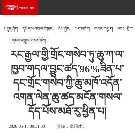
མདུན་ཤོག
དམིགས་བསལ་དོ་ཁུར།
འོས་སྦྱོར།
པར་མཛོད།
གསར་འགྱུར།
འཛམ་གླིང་
གསར་འགྱུར་གསར་ཤོས།
སྐར་ཁུངས།
འཚོ་བའི་རྒྱུན་ཤེས།
རིག་རྩལ།
རང་རྒྱལ་གྱི་གྲོང་གསེབ་ཏུ་ཆུ་ཀ་ལ་
ཁྱབ་གདལ་བྱུང་ཚད་96%ཟིན་པ་
དང་གྲོང་གསེབ་ཀྱི་ཆུ་མཁོ་འདོན་
འགན་ལེན་ཆུ་ཚད་མངོན་གསལ་
དོད་པོས་མཐོ་རུ་ཕྱིན་པ།
2026-05-13 09:31:00
责编：卓玛才让