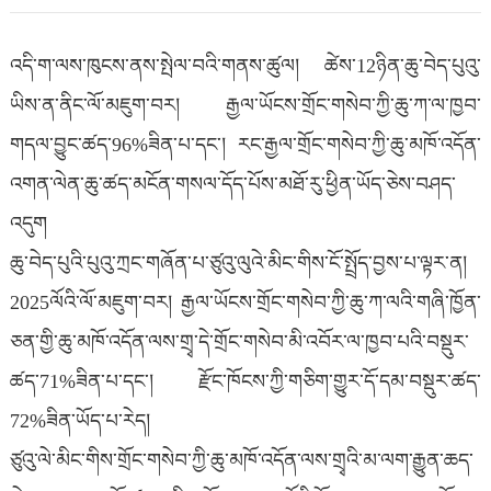
འདི་ག་ལས་ཁུངས་ནས་སྤེལ་བའི་གནས་ཚུལ། ཚེས་12ཉིན་ཆུ་བེད་པུའུ་
ཡིས་ན་ནིང་ལོ་མཇུག་བར། རྒྱལ་ཡོངས་གྲོང་གསེབ་ཀྱི་ཆུ་ཀ་ལ་ཁྱབ་
གདལ་བྱུང་ཚད་96%ཟིན་པ་དང་། རང་རྒྱལ་གྲོང་གསེབ་ཀྱི་ཆུ་མཁོ་འདོན་
འགན་ལེན་ཆུ་ཚད་མངོན་གསལ་དོད་པོས་མཐོ་རུ་ཕྱིན་ཡོད་ཅེས་བཤད་
འདུག
ཆུ་བེད་པུའི་པུའུ་ཀྲང་གཞོན་པ་ཙུའུ་ལུའེ་མིང་གིས་ངོ་སྤྲོད་བྱས་པ་ལྟར་ན།
2025ལོའི་ལོ་མཇུག་བར། རྒྱལ་ཡོངས་གྲོང་གསེབ་ཀྱི་ཆུ་ཀ་ལའི་གཞི་ཁྱོན་
ཅན་གྱི་ཆུ་མཁོ་འདོན་ལས་གྲྭ་དེ་གྲོང་གསེབ་མི་འབོར་ལ་ཁྱབ་པའི་བསྡུར་
ཚད་71%ཟིན་པ་དང་། རྫོང་ཁོངས་ཀྱི་གཅིག་གྱུར་དོ་དམ་བསྡུར་ཚད་
72%ཟིན་ཡོད་པ་རེད།
ཙུའུ་ལེ་མིང་གིས་གྲོང་གསེབ་ཀྱི་ཆུ་མཁོ་འདོན་ལས་གྲྭའི་མ་ལག་རྒྱུན་ཆད་