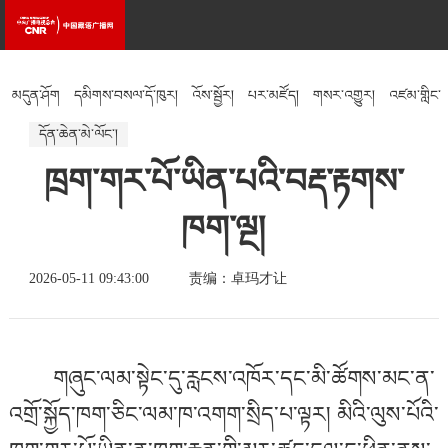
མདུན་ཤོག
དམིགས་བསལ་དོ་ཁུར།
འོས་སྦྱོར།
པར་མཛོད།
གསར་འགྱུར།
འཛམ་གླིང་
དོན་ཆེན་མེ་ལོང་།
སྐར་ཁུངས།
འཚོ་བའི་རྒྱུན་ཤེས།
རིག་རྩལ།
ཁྲག་གར་པོ་ཡིན་པའི་བརྡ་རྟགས་
ཁག་ལྔ།
2026-05-11 09:43:00
责编：卓玛才让
གཞུང་ལམ་སྟེང་དུ་རླངས་འཁོར་དང་མི་ཚོགས་མང་ན་
འགྲོ་སྐྱོད་ཁག་ཅིང་ལམ་ཁ་འགག་སྲིད་པ་ལྟར། མིའི་ལུས་པོའི་