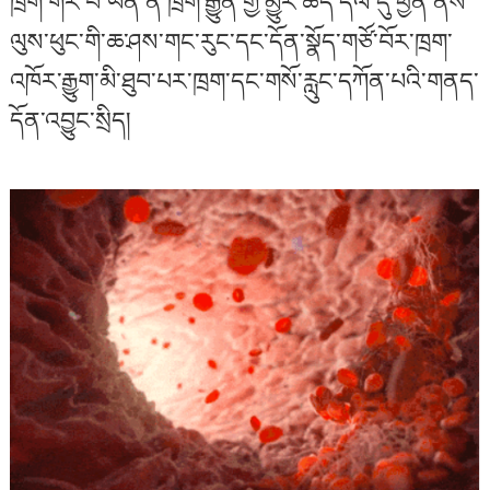
ཁྲག་གར་པོ་ཡིན་ན་ཁྲག་རྒྱུན་གྱི་མྱུར་ཚད་དལ་དུ་ཕྱིན་ནས་
ལུས་ཕུང་གི་ཆ་ཤས་གང་རུང་དང་དོན་སྣོད་གཙོ་བོར་ཁྲག་
འཁོར་རྒྱུག་མི་ཐུབ་པར་ཁྲག་དང་གསོ་རླུང་དཀོན་པའི་གནད་
དོན་འབྱུང་སྲིད།